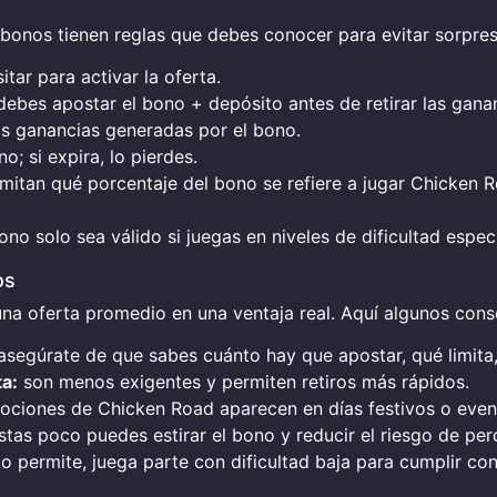
s bonos tienen reglas que debes conocer para evitar sorpre
ar para activar la oferta.
ebes apostar el bono + depósito antes de retirar las ganan
s ganancias generadas por el bono.
; si expira, lo pierdes.
mitan qué porcentaje del bono se refiere a jugar Chicken 
o solo sea válido si juegas en niveles de dificultad específ
os
na oferta promedio en una ventaja real. Aquí algunos cons
segúrate de que sabes cuánto hay que apostar, qué limita, 
a:
son menos exigentes y permiten retiros más rápidos.
iones de Chicken Road aparecen en días festivos o eventos
stas poco puedes estirar el bono y reducir el riesgo de pe
lo permite, juega parte con dificultad baja para cumplir con