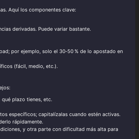
sas. Aquí los componentes clave:
cias derivadas. Puede variar bastante.
Road; por ejemplo, solo el 30‑50 % de lo apostado en
icos (fácil, medio, etc.).
ejos:
qué plazo tienes, etc.
 específicos; capitalízalas cuando estén activas.
rderlo rápidamente.
diciones, y otra parte con dificultad más alta para