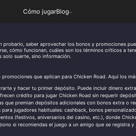
Cómo jugar
Blog
 probarlo, saber aprovechar los bonos y promociones puede
se, cómo funcionan, cuáles son los términos críticos a ten
 solo suerte, sino información.
o promociones que aplican para Chicken Road. Aquí los más
rarte y hacer tu primer depósito. Puede incluir dinero extra
frecen crédito para jugar Chicken Road sin requerir depósi
s que premian depósitos adicionales con bonos extra o re
para jugadores habituales: cashback, bonos personalizados,
ntos (festivos, aniversarios del casino, etc.), donde Chic
 bono si recomiendas el juego a un amigo que se registra y