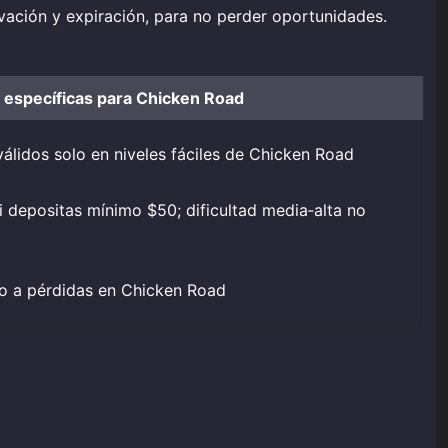
ación y expiración, para no perder oportunidades.
 específicas para Chicken Road
válidos solo en niveles fáciles de Chicken Road
si depositas mínimo $50; dificultad media‑alta no
lo a pérdidas en Chicken Road