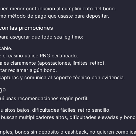
ienen menor contribución al cumplimiento del bono.
mismo método de pago que usaste para depositar.
 con las promociones
ara asegurar que todo sea legítimo:
cable.
el casino utilice RNG certificado.
es claramente (apostaciones, límites, retiro).
ntar reclamar algún bono.
apturas y comunica al soporte técnico con evidencia.
ego
quí unas recomendaciones según perfil:
itos bajos, dificultades fáciles, retiro sencillo.
 buscan multiplicadores altos, dificultades elevadas y bo
mples, bonos sin depósito o cashback, no quieren complica