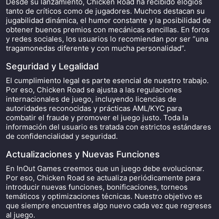
Desde su lanzamiento, Chicken Road ha recibido elogios
tanto de críticos como de jugadores. Muchos destacan su
jugabilidad dinámica, el humor constante y la posibilidad de
obtener buenos premios con mecánicas sencillas. En foros
y redes sociales, los usuarios lo recomiendan por ser “una
tragamonedas diferente y con mucha personalidad”.
Seguridad y Legalidad
El cumplimiento legal es parte esencial de nuestro trabajo.
Por eso, Chicken Road se ajusta a las regulaciones
internacionales de juego, incluyendo licencias de
autoridades reconocidas y prácticas AML/KYC para
combatir el fraude y promover el juego justo. Toda la
información del usuario es tratada con estrictos estándares
de confidencialidad y seguridad.
Actualizaciones y Nuevas Funciones
En InOut Games creemos que un juego debe evolucionar.
Por eso, Chicken Road se actualiza periódicamente para
introducir nuevas funciones, bonificaciones, torneos
temáticos y optimizaciones técnicas. Nuestro objetivo es
que siempre encuentres algo nuevo cada vez que regreses
al juego.