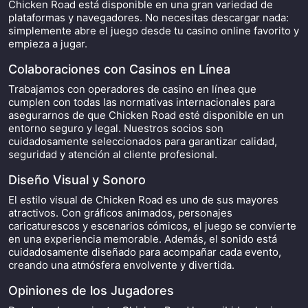
Chicken Road está disponible en una gran variedad de
plataformas y navegadores. No necesitas descargar nada:
simplemente abre el juego desde tu casino online favorito y
empieza a jugar.
Colaboraciones con Casinos en Línea
Trabajamos con operadores de casino en línea que
cumplen con todas las normativas internacionales para
asegurarnos de que Chicken Road esté disponible en un
entorno seguro y legal. Nuestros socios son
cuidadosamente seleccionados para garantizar calidad,
seguridad y atención al cliente profesional.
Diseño Visual y Sonoro
El estilo visual de Chicken Road es uno de sus mayores
atractivos. Con gráficos animados, personajes
caricaturescos y escenarios cómicos, el juego se convierte
en una experiencia memorable. Además, el sonido está
cuidadosamente diseñado para acompañar cada evento,
creando una atmósfera envolvente y divertida.
Opiniones de los Jugadores