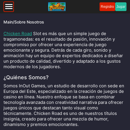
Registro
Jugar
Main
/
Sobre Nosotros
Chicken Road
Slot es más que un simple juego de
tragamonedas: es el resultado de pasión, innovación y
compromiso por ofrecer una experiencia de juego
emocionante y segura. Detrás de cada giro, sonido y
animación hay un equipo de expertos dedicados a diseñar
un producto de calidad, divertido y adaptado a los gustos
modernos de los jugadores.
¿Quiénes Somos?
Somos InOut Games, un estudio de desarrollo con sede en
Europa del Este, especializado en la creación de juegos de
casino en línea. Nuestro enfoque se basa en combinar
tecnología avanzada con creatividad narrativa para ofrecer
juegos únicos que destacan tanto visual como
técnicamente. Chicken Road es uno de nuestros títulos
insignia, creado para ofrecer una mezcla de humor,
dinamismo y premios emocionantes.